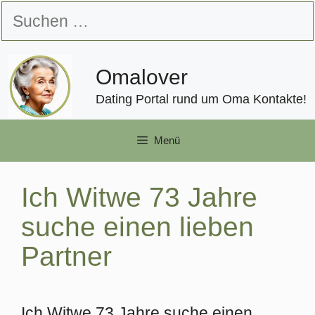
Zum
Suchen
Inhalt
nach:
springen
Omalover
Dating Portal rund um Oma Kontakte!
Menü
Ich Witwe 73 Jahre
suche einen lieben
Partner
Ich Witwe 73 Jahre suche einen