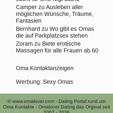
Camper
zu
Ausleben aller
möglichen Wünsche, Träume,
Fantasien
Bernhard
zu
Wo gibt es Omas
die auf Parkplatzsex stehen
Zoram
zu
Biete erotische
Massagen für alle Frauen ab 60
Oma Kontaktanzeigen
Werbung:
Sexy Omas
© www.omalover.com - Dating Portal rund um
Oma Kontakte - Omalover Dating das Orginal seit
2007 - 2026